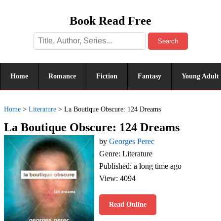
Book Read Free
Search
Home
Romance
Fiction
Fantasy
Young Adult
Home
>
Literature
>
La Boutique Obscure: 124 Dreams
La Boutique Obscure: 124 Dreams
by
Georges Perec
Genre: Literature
Published: a long time ago
View: 4094
Read Online