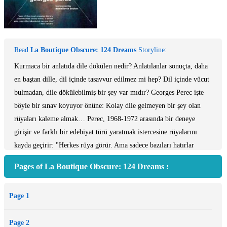
Read
La Boutique Obscure: 124 Dreams
Storyline:
Kurmaca bir anlatıda dile dökülen nedir? Anlatılanlar sonuçta, daha
en baştan dille, dil içinde tasavvur edilmez mi hep? Dil içinde vücut
bulmadan, dile dökülebilmiş bir şey var mıdır? Georges Perec işte
böyle bir sınav koyuyor önüne: Kolay dile gelmeyen bir şey olan
rüyaları kaleme almak… Perec, 1968-1972 arasında bir deneye
girişir ve farklı bir edebiyat türü yaratmak istercesine rüyalarını
kayda geçirir: "Herkes rüya görür. Ama sadece bazıları hatırlar
rüyalarını, hatırlayanların çok azı onları anlatır, kâğıda dökenlerse
Pages of La Boutique Obscure: 124 Dreams :
daha da azdır. İhanet edeceğini bile bile (ve bunu yaparken mutlaka
kendinize de ihanet edersiniz) insan niye rüyalarını yazmaya kalkar
Page 1
ki?" diye başlıyor söze yazar, "Gördüğüm rüyaları kayda geçirdiğimi
sanıyordum; kısa süre sonra fark ettim ki, meğer sırf yazmak için
Page 2
rüya görür olmuşum."