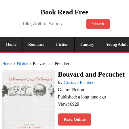
Book Read Free
Search
Home
Romance
Fiction
Fantasy
Young Adult
Home
>
Fiction
>
Bouvard and Pecuchet
Bouvard and Pecuchet
by
Gustave Flaubert
Genre: Fiction
Published: a long time ago
View: 6929
Read Online