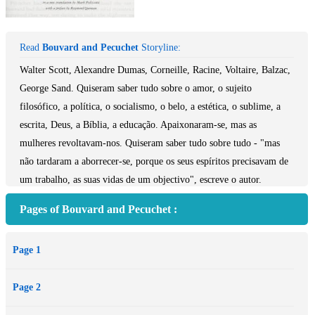
Read
Bouvard and Pecuchet
Storyline:
Walter Scott, Alexandre Dumas, Corneille, Racine, Voltaire, Balzac,
George Sand. Quiseram saber tudo sobre o amor, o sujeito
filosófico, a política, o socialismo, o belo, a estética, o sublime, a
escrita, Deus, a Bíblia, a educação. Apaixonaram-se, mas as
mulheres revoltavam-nos. Quiseram saber tudo sobre tudo - "mas
não tardaram a aborrecer-se, porque os seus espíritos precisavam de
um trabalho, as suas vidas de um objectivo", escreve o autor.
Flaubert explicou um dia, numa carta a Adèle Perrot, que "Bouvard
Pages of Bouvard and Pecuchet :
e Pécuchet" seria "uma enciclopédia da estupidez humana - verá que
o sujeito é ilimitado". Mas o autor de "Madame Bovary" não chegou
Page 1
a terminar esta obra, publicada postumamente. Metódico e
disciplinado, deixou um plano escrito sobre como deveria acabar o
Page 2
romance. São essas explicações que vêm no final do livro, três
páginas de tópicos sobre os destinos dos dois amigos. Aí se verá que